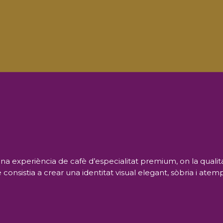
a experiència de cafè d’especialitat premium, on la qualita
e consistia a crear una identitat visual elegant, sòbria i ate