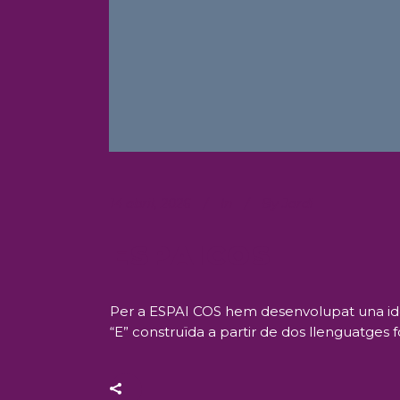
14 abril, 2026
In
By
Jordi
ESPAICOS
Per a ESPAI COS hem desenvolupat una identi
“E” construïda a partir de dos llenguatge