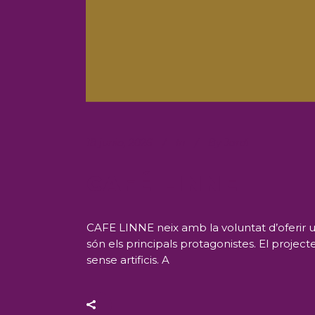
18 junio, 2026
In
By
Jordi
CAFÉ LINNE
CAFE LINNE neix amb la voluntat d’oferir un
són els principals protagonistes. El project
sense artificis. A