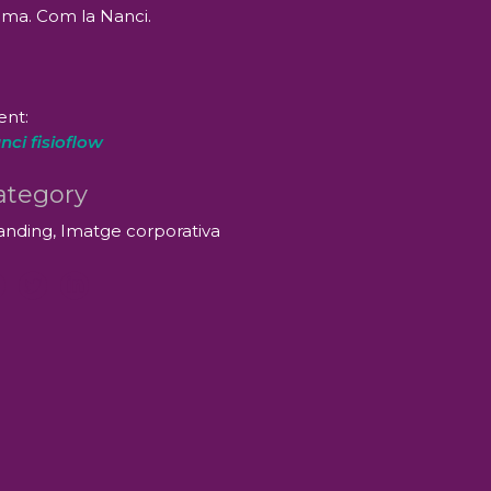
ima. Com la Nanci.
ent:
nci fisioflow
ategory
anding, Imatge corporativa