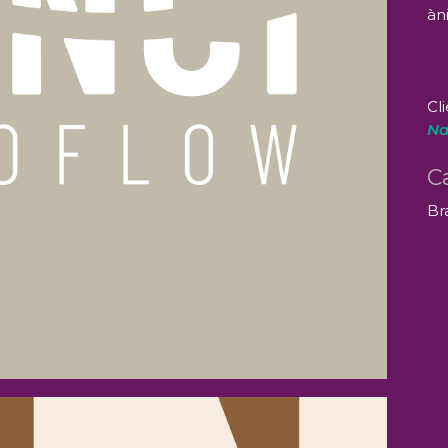
àn
Cli
Na
C
Br