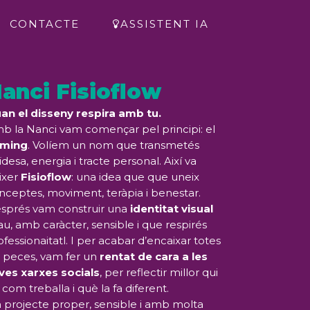
CONTACTE
ASSISTENT IA
anci Fisioflow
an el disseny respira amb tu.
b la Nanci vam començar pel principi: el
ming
. Volíem un nom que transmetés
uïdesa, energia i tracte personal. Així va
ixer
Fisioflow
: una idea que que uneix
nceptes, moviment, teràpia i benestar.
sprés vam construir una
identitat visual
au, amb caràcter, sensible i que respirés
ofessionaitatl. I per acabar d’encaixar totes
s peces, vam fer un
rentat de cara a les
ves xarxes socials
, per reflectir millor qui
, com treballa i què la fa diferent.
 projecte proper, sensible i amb molta