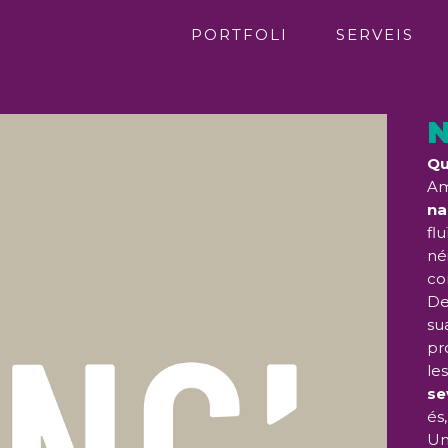
PORTFOLI
SERVEIS
N
Qu
Am
na
fl
né
co
De
su
pr
le
se
és
Un