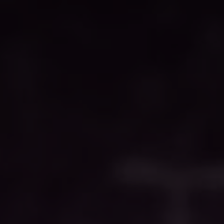
METS
alona Fi