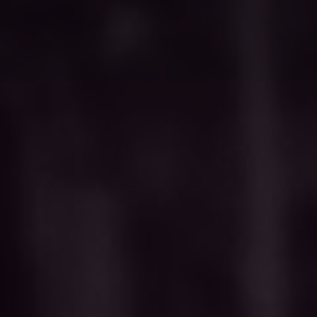
ival
cions