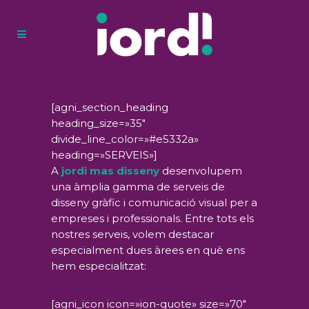
[agni_section_heading
heading_size=»35″
divide_line_color=»#e5332a»
heading=»SERVEIS»]
A
jordi mas disseny
desenvolupem
una àmplia gamma de serveis de
disseny gràfic i comunicació visual per a
empreses i professionals. Entre tots els
nostres serveis, volem destacar
especialment dues àrees en què ens
hem especialitzat:
[agni_icon icon=»ion-quote» size=»70″