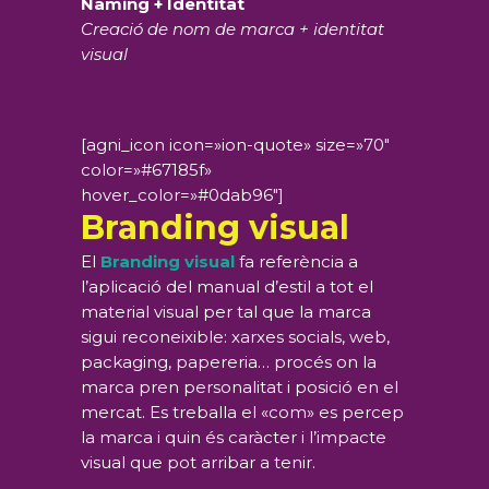
Naming + Identitat
Creació de nom de marca + identitat
visual
[agni_icon icon=»ion-quote» size=»70″
color=»#67185f»
hover_color=»#0dab96″]
Branding visual
El
Branding visual
fa referència a
l’aplicació del manual d’estil a tot el
material visual per tal que la marca
sigui reconeixible: xarxes socials, web,
packaging, papereria… procés on la
marca pren personalitat i posició en el
mercat. Es treballa el «com» es percep
la marca i quin és caràcter i l’impacte
visual que pot arribar a tenir.