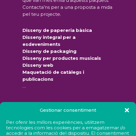
que van més enllà d’aquests paquets.
Contacta’ns per a una proposta a mida
pel teu projecte.
Disseny de papereria bàsica
Disseny integral per a
esdeveniments
Disseny de packaging
Disseny per productes musicals
Disseny web
Maquetació de catàlegs i
publicacions
…
Gestionar consentiment
Per oferir les millors experiències, utilitzem
tecnologies com les cookies per a emagatzemar i/o
accedir a la informació del dispositiu. El consentiment