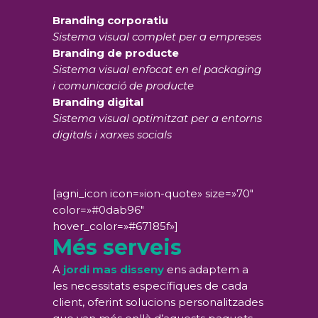
Branding corporatiu
Sistema visual complet per a empreses
Branding de producte
Sistema visual enfocat en el packaging
i comunicació de producte
Branding digital
Sistema visual optimitzat per a entorns
digitals i xarxes socials
[agni_icon icon=»ion-quote» size=»70″
color=»#0dab96″
hover_color=»#67185f»]
Més serveis
A
jordi mas disseny
ens adaptem a
les necessitats específiques de cada
client, oferint solucions personalitzades