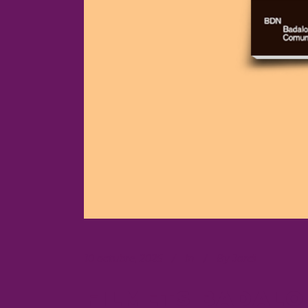
10 octubre, 2025
In
By
Jordi
FILMETS BADALO