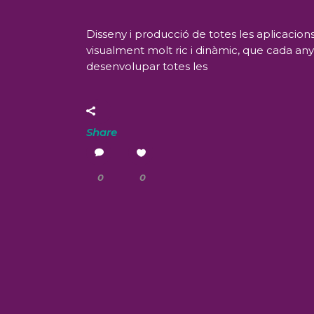
Disseny i producció de totes les aplicacion
visualment molt ric i dinàmic, que cada an
desenvolupar totes les
Share
0
0