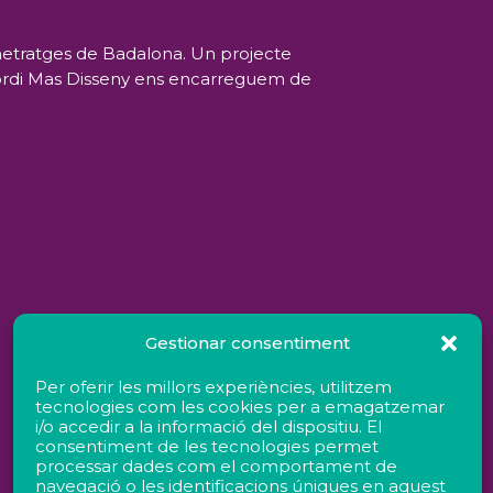
rtmetratges de Badalona. Un projecte
 Jordi Mas Disseny ens encarreguem de
Gestionar consentiment
Per oferir les millors experiències, utilitzem
tecnologies com les cookies per a emagatzemar
i/o accedir a la informació del dispositiu. El
consentiment de les tecnologies permet
processar dades com el comportament de
navegació o les identificacions úniques en aquest